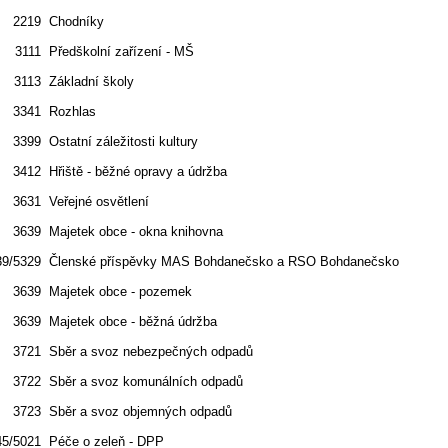
2219
Chodníky
3111
Předškolní zařízení - MŠ
3113
Základní školy
3341
Rozhlas
3399
Ostatní záležitosti kultury
3412
Hřiště - běžné opravy a údržba
3631
Veřejné osvětlení
3639
Majetek obce - okna knihovna
39/5329
Členské příspěvky MAS Bohdanečsko a RSO Bohdanečsko
3639
Majetek obce - pozemek
3639
Majetek obce - běžná údržba
3721
Sběr a svoz nebezpečných odpadů
3722
Sběr a svoz komunálních odpadů
3723
Sběr a svoz objemných odpadů
45/5021
Péče o zeleň - DPP