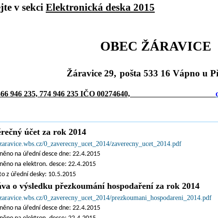
jte v sekci
Elektronická deska 2015
OBEC ŽÁRAVICE
Žáravice 29,
pošta 533 16 Vápno u P
 : 466 946 235, 774 946 235 IČO 00274640,
rečný účet za rok 2014
//zaravice.wbs.cz/0_zaverecny_ucet_2014/zaverecny_ucet_2014.pdf
něno na úřední desce dne: 22.4.2015
něno na elektron. desce: 22.4.2015
o z úřední desky: 10.5.2015
va o výsledku přezkoumání hospodaření za rok 2014
//zaravice.wbs.cz/0_zaverecny_ucet_2014/prezkoumani_hospodareni_2014.pdf
něno na úřední desce dne: 22.4.2015