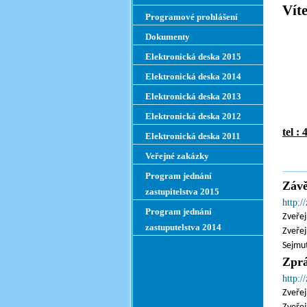
Víte
Programové prohlášení
Dokumenty
Elektronická deska 2015
Elektronická deska 2014
Elektronická deska 2013
Elektronická deska 2012
tel
Elektronická deska 2011
Veřejné zakázky
Program jednání
Závě
zastupitelstva 2015
http:
Program jednání
Zveřej
zastuputelstva 2014
Zveřej
Sejmut
Zprá
http:
Zveřej