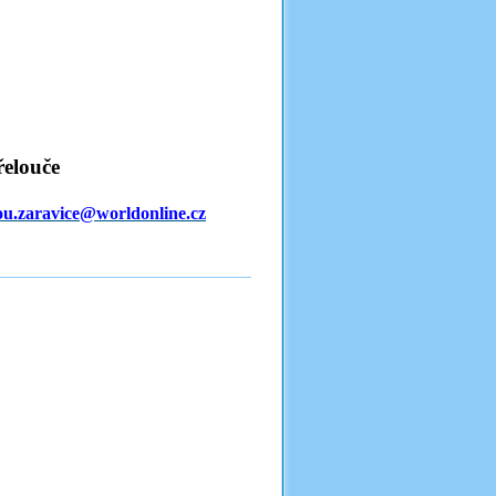
řelouče
ou.zaravice@worldonline.cz