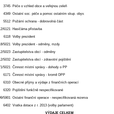
3745
Péče o vzhled obce a veřejnou zeleň
4349
Ostatní soc. péče a pomoc ostatním skup. obyv.
5512
Požární ochrana - dobrovolná část
12/6121
Hasičárna přístavba
6118
Volby prezident
18/5021
Volby prezident - odměny, mzdy
12/5023
Zastupitelstva obcí - odměny
12/5032
Zastupitelstva obcí - zdravotní pojištění
71/5021
Činnost místní správy - dohody o PP
6171
Činnost místní správy - kromě DPP
6310
Obecné příjmy a výdaje z finančních operací
6320
Pojištění funkčně nespecifikované
99/5901
Ostatní finanční operace - nespecifikovaná rezerva
6402
Vratka dotace z r. 2013 (volby parlament)
VÝDAJE CELKEM