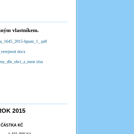
vaným vlastníkem.
hpu_1645_2015-hpum_1_.pdf
_verejnost.docx
eny_dle_obci_a_mest.xlsx
OK 2015
ČÁSTKA KČ