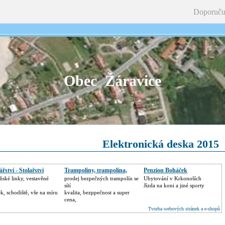
Doporuču
Obec Žáravice
Elektronická deska 2015
řství - Stolařství
Trampolíny, trampolína,
Penzion Boháček
ské linky, vestavěné
prodej bezpečných trampolín se
Ubytování v Krkonoších
,
sítí
Jízda na koni a jiné sporty
k, schodiště, vše na míru
kvalita, bezppečnost a super
cena,
Tvorba webových stránek a e-shopů