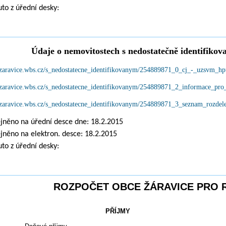
to z úřední desky:
Údaje o nemovitostech s nedostatečně identifiko
//zaravice.wbs.cz/s_nedostatecne_identifikovanym/254889871_0_cj_-_uzsvm_
//zaravice.wbs.cz/s_nedostatecne_identifikovanym/254889871_2_informace_pro
//zaravice.wbs.cz/s_nedostatecne_identifikovanym/254889871_3_seznam_rozdel
jněno na úřední desce dne: 18.2.2015
jněno na elektron. desce: 18.2.2015
to z úřední desky:
ROZPOČET OBCE ŽÁRAVICE PRO R
PŘÍJMY