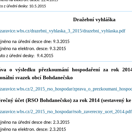
něno na elektron. desce: 22.4.2015
o z úřední desky: 10.5.2015
Dražební vyhláška
//zaravice.wbs.cz/drazebni_vyhlaska_3_2015/drazebni_vyhlaska.pdf
jněno na úřední desce dne: 9.3.2015
jněno na elektron. desce: 9.3.2015
to z úřední desky: 9.4.2015
áva o výsledku přezkoumání hospodaření za rok 2014
onální svazek obcí Bohdanečsko
//zaravice.wbs.cz/2_2015_rso_hospodar/zprava_o_prezkoumani_hospo
rečný účet (RSO Bohdanečsko) za rok 2014 (sestavený ke d
//zaravice.wbs.cz/2_2015_rso_hospodar/rsob_zaverecny_ucet_2014.pdf
jněno na úřední desce dne: 2.3.2015
jněno na elektron. desce: 2.3.2015