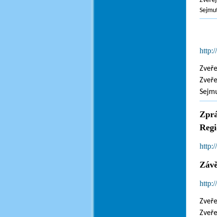
Zveřej
Sejmut
http:
Zveře
Zveře
Sejmu
Zpr
Regi
http:
Závě
http:
Zveře
Zveře