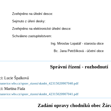
Zveřejněno na úřední desce:
Sejmuto z úření desky:
Zveřejněno na elektronické úřední desce:
Schváleno zastupitelstvem:
Ing. Miroslav Lopatář - starosta obce
Bc. Jana Petržilková - účetní obce
Správní řízení - rozhodnutí
ci: Lucie Špalková
/zaravice.wbs.cz/sprav_rizeni/skmbt_42315020907040.pdf
ci: Martina Fiala
/zaravice.wbs.cz/sprav_rizeni/skmbt_42315020907041.pdf
Zadání opravy chodníků obec Žár