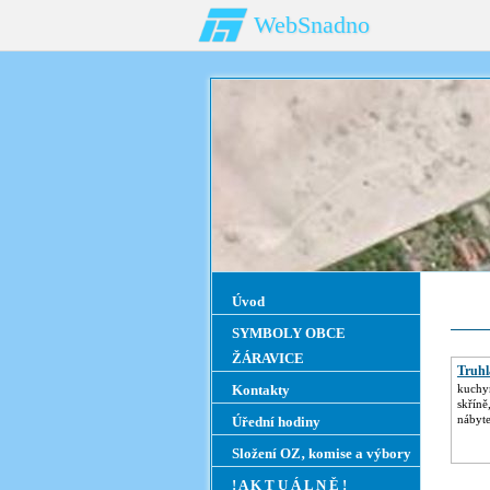
WebSnadno
Úvod
SYMBOLY OBCE
ŽÁRAVICE
Truhlá
Kontakty
kuchyň
skříně
nábyte
Úřední hodiny
Složení OZ‚ komise a výbory
! A K T U Á L N Ě !