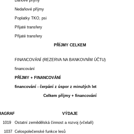
Daňové příjmy
1 
Nedaňové příjmy
3
Poplatky TKO, psi
5
Přijaté transfery
5
Přijaté transfery
7
PŘÍJMY CELKEM
1 
FINANCOVÁNÍ (REZERVA NA BANKOVNÍM ÚČTU)
1
financování
PŘÍJMY + FINANCOVÁNÍ
1 
financování - čerpání z úspor z minulých let
10
Celkem příjmy + financování
1 
RAGRAF
VÝDAJE
1019
Ostatní zemědělská činnost a rozvoj (včelaři)
1037
Celospolečenské funkce lesů