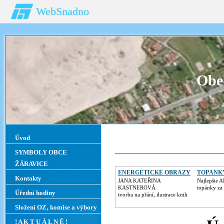
WebSnadno
Obe
Úvod
SYMBOLY OBCE
ŽÁRAVICE
ENERGETICKÉ OBRAZY
TOPÁNK
Kontakty
JANA KATEŘINA
Najlepšie 
KASTNEROVÁ
topánky za 
Úřední hodiny
tvorba na přání, ilustrace knih
Složení OZ‚ komise a výbory
! A K T U Á L N Ě !