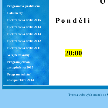
Ú 
Programové prohlášení
Dokumenty
P o n d ě l í
Elektronická deska 2015
Elektronická deska 2014
Letní 
Elektronická deska 2013
Elektronická deska 2012
Elektronická deska 2011
20:00
Veřejné zakázky
Program jednání
zastupitelstva 2015
Program jednání
zastuputelstva 2014
Tvorba webových stránek na