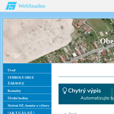
WebSnadno
Obe
Úvod
SYMBOLY OBCE
ŽÁRAVICE
Kontakty
Úřední hodiny
Složení OZ‚ komise a výbory
! A K T U Á L N Ě !
Úvod