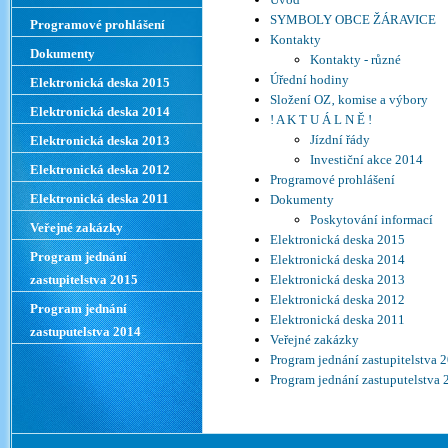
SYMBOLY OBCE ŽÁRAVICE
Programové prohlášení
Kontakty
Dokumenty
Kontakty - různé
Úřední hodiny
Elektronická deska 2015
Složení OZ‚ komise a výbory
Elektronická deska 2014
! A K T U Á L N Ě !
Jízdní řády
Elektronická deska 2013
Investiční akce 2014
Elektronická deska 2012
Programové prohlášení
Elektronická deska 2011
Dokumenty
Poskytování informací
Veřejné zakázky
Elektronická deska 2015
Program jednání
Elektronická deska 2014
zastupitelstva 2015
Elektronická deska 2013
Elektronická deska 2012
Program jednání
Elektronická deska 2011
zastuputelstva 2014
Veřejné zakázky
Program jednání zastupitelstva 
Program jednání zastuputelstva