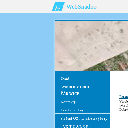
WebSnadno
Úvod
SYMBOLY OBCE
ŽÁRAVICE
Beton
Kontakty
Výrob
výrob
Dobré
Úřední hodiny
Složení OZ‚ komise a výbory
! A K T U Á L N Ě !