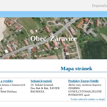
Doporuču
Obec Žáravice
Mapa stránek
 a výrobky
Setkání kytaristů
Produkty Energy,Nobilis
a betonu a betonových
24. Setkání kytaristů
Akční ceny, možnost dopravy
ků
Duo Rak & Rak, XAVIER
ZDARMA
 Štěstí-Dobřany
BAUMAXA..
GYNEX,CYTOSAN,ZELENÉ
POTRAVINY apod
Tvorba webových stránek a e-shopů