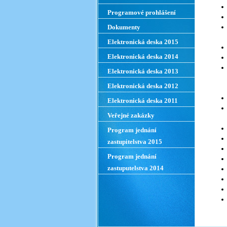
Programové prohlášení
Dokumenty
Elektronická deska 2015
Elektronická deska 2014
Elektronická deska 2013
Elektronická deska 2012
Elektronická deska 2011
Veřejné zakázky
Program jednání
zastupitelstva 2015
Program jednání
zastuputelstva 2014