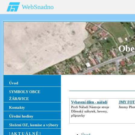
WebSnadno
Obe
Úvod
SYMBOLY OBCE
ŽÁRAVICE
Vybavení dílen - nářadí
JMY FO
Kontakty
Profi Nářadí Nástroje stroje
Jimmy Phot
Dílenský nábytek, hevery,
přípravky
Úřední hodiny
Složení OZ‚ komise a výbory
! A K T U Á L N Ě !
Úvod