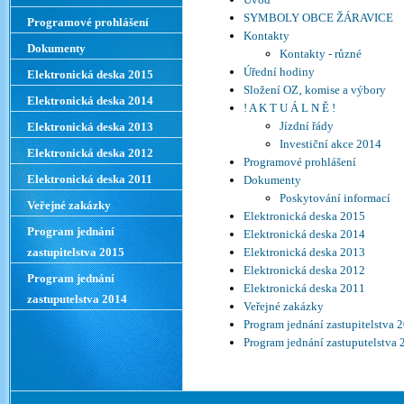
SYMBOLY OBCE ŽÁRAVICE
Programové prohlášení
Kontakty
Dokumenty
Kontakty - různé
Úřední hodiny
Elektronická deska 2015
Složení OZ‚ komise a výbory
Elektronická deska 2014
! A K T U Á L N Ě !
Jízdní řády
Elektronická deska 2013
Investiční akce 2014
Elektronická deska 2012
Programové prohlášení
Elektronická deska 2011
Dokumenty
Poskytování informací
Veřejné zakázky
Elektronická deska 2015
Program jednání
Elektronická deska 2014
zastupitelstva 2015
Elektronická deska 2013
Elektronická deska 2012
Program jednání
Elektronická deska 2011
zastuputelstva 2014
Veřejné zakázky
Program jednání zastupitelstva 
Program jednání zastuputelstva