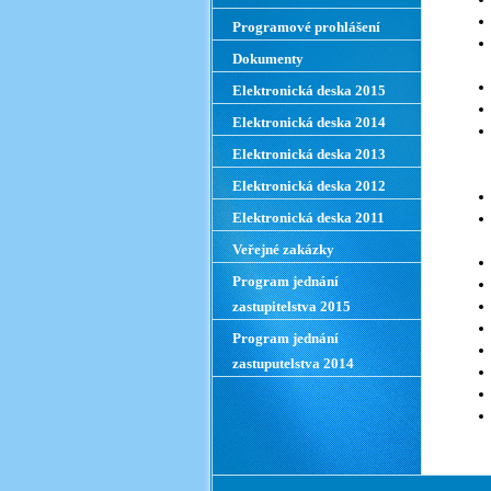
Programové prohlášení
Dokumenty
Elektronická deska 2015
Elektronická deska 2014
Elektronická deska 2013
Elektronická deska 2012
Elektronická deska 2011
Veřejné zakázky
Program jednání
zastupitelstva 2015
Program jednání
zastuputelstva 2014