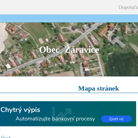
Doporuču
Obec Žáravice
Mapa stránek
Úvod