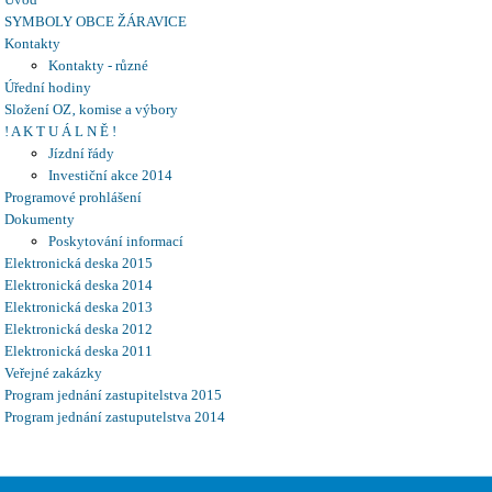
SYMBOLY OBCE ŽÁRAVICE
Kontakty
Kontakty - různé
Úřední hodiny
Složení OZ‚ komise a výbory
! A K T U Á L N Ě !
Jízdní řády
Investiční akce 2014
Programové prohlášení
Dokumenty
Poskytování informací
Elektronická deska 2015
Elektronická deska 2014
Elektronická deska 2013
Elektronická deska 2012
Elektronická deska 2011
Veřejné zakázky
Program jednání zastupitelstva 2015
Program jednání zastuputelstva 2014