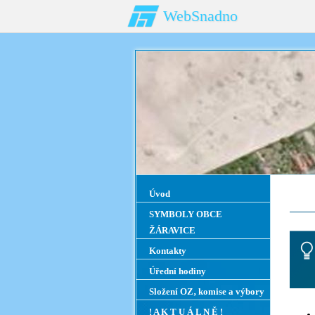
WebSnadno
Úvod
SYMBOLY OBCE
ŽÁRAVICE
Kontakty
Úřední hodiny
Složení OZ‚ komise a výbory
! A K T U Á L N Ě !