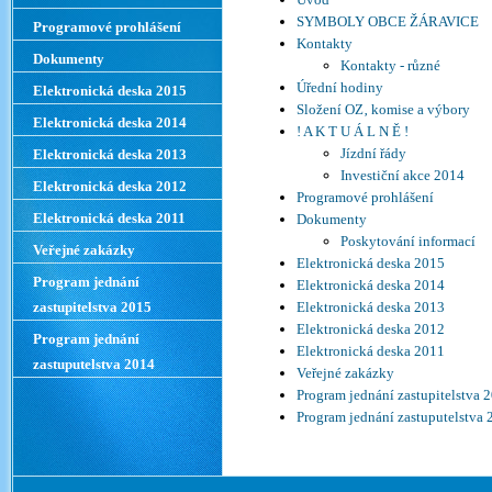
SYMBOLY OBCE ŽÁRAVICE
Programové prohlášení
Kontakty
Dokumenty
Kontakty - různé
Úřední hodiny
Elektronická deska 2015
Složení OZ‚ komise a výbory
Elektronická deska 2014
! A K T U Á L N Ě !
Jízdní řády
Elektronická deska 2013
Investiční akce 2014
Elektronická deska 2012
Programové prohlášení
Elektronická deska 2011
Dokumenty
Poskytování informací
Veřejné zakázky
Elektronická deska 2015
Program jednání
Elektronická deska 2014
zastupitelstva 2015
Elektronická deska 2013
Elektronická deska 2012
Program jednání
Elektronická deska 2011
zastuputelstva 2014
Veřejné zakázky
Program jednání zastupitelstva 
Program jednání zastuputelstva