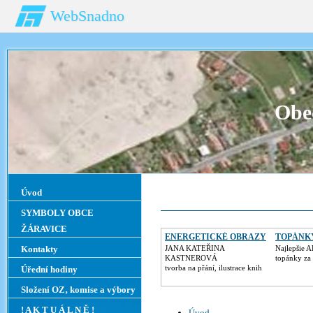
WebSnadno
Obe
Úvod
SYMBOLY OBCE
ŽÁRAVICE
ENERGETICKÉ OBRAZY
TOPÁNK
Kontakty
JANA KATEŘINA
Najlepšie 
KASTNEROVÁ
topánky za 
tvorba na přání, ilustrace knih
Úřední hodiny
Složení OZ‚ komise a výbory
! A K T U Á L N Ě !
Úvod